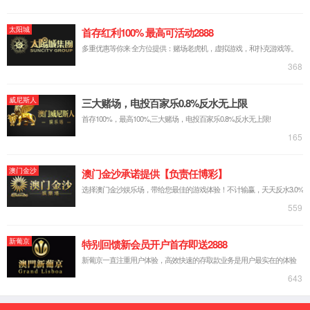
苏州思萃介入医疗技术研究所是由金沙检测线路js95主导发
起的生命科技产业孵化、运营和投资平台，以介入医疗为
核心领域，在全球范围内发现、投资并整合行业内拥有颠
覆性创新技术的医疗项目，助力高端医疗器械产业高质量
发展。
介入医疗技术研究所拥有由国内外著名临床医生、行业专
家组成的国际医疗顾问团队，建立完整的团队配置、规范
的管理能力，并着重科研能力、成果转化能力、以及服务
园区能力建设，着力打造产业引领、产品升级、技术交
流、项目孵化等“四大平台”。