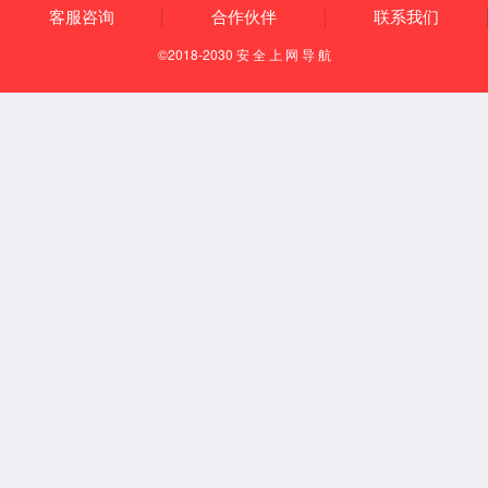
面向国民健康
面向国家需求
以市场运作为特征的产品升级
以前瞻布局为手段的产业引领
平台
平台